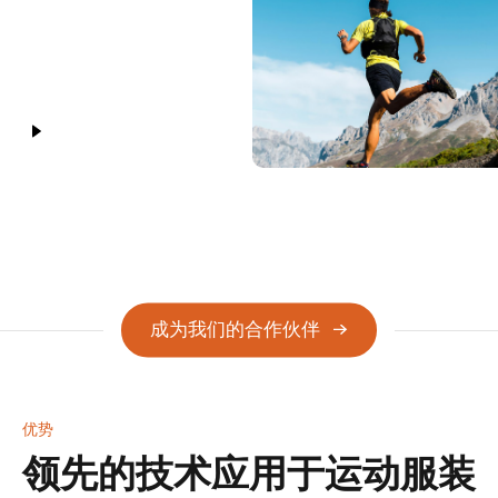
Warning
: Undefined array
key 1 in
/home/polygien/domains/polygiene.com/wp-
content/themes/Polygiene/partials/blocks/block-
成为我们的合作伙伴
hero.php
on line
93
优势
领先的技术应用于运动服装